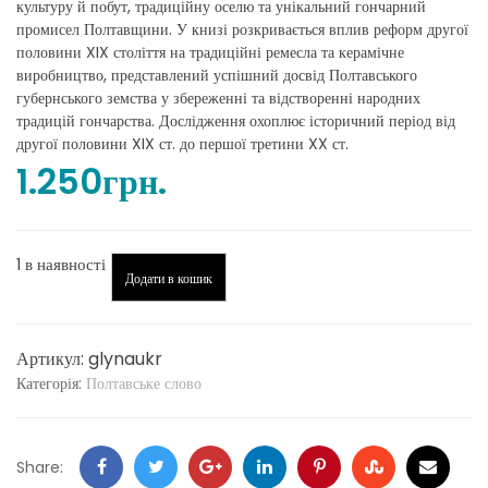
культуру й побут, традиційну оселю та унікальний гончарний
промисел Полтавщини. У книзі розкривається вплив реформ другої
половини XIX століття на традиційні ремесла та керамічне
виробництво, представлений успішний досвід Полтавського
губернського земства у збереженні та відстворенні народних
традицій гончарства. Дослідження охоплює історичний період від
другої половини XIX ст. до першої третини XX ст.
1.250
грн.
Глина
1 в наявності
Додати в кошик
в
українській
культурі
Артикул:
glynaukr
кількість
Категорія:
Полтавське слово
Facebook
Twitter
Google
LinkedIn
Pinterest
Stumbleupon
Email
Share: