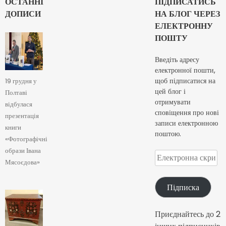
ОСТАННІ
ПІДПИСАТИСЬ
ДОПИСИ
НА БЛОГ ЧЕРЕЗ
ЕЛЕКТРОННУ
ПОШТУ
Введіть адресу
електронної пошти,
щоб підписатися на
19 грудня у
цей блог і
Полтаві
отримувати
відбулася
сповіщення про нові
презентація
записи електронною
книги
поштою.
«Фотографічні
образи Івана
Електронна
Мясоєдова»
скринька
Підписка
Приєднайтесь до 2