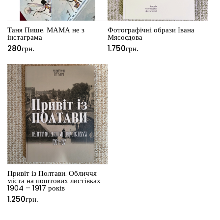
Таня Пише. МАМА не з
Фотографічні образи Івана
інстаграма
Мясоєдова
280
грн.
1.750
грн.
Привіт із Полтави. Обличчя
міста на поштових листівках
1904 – 1917 років
1.250
грн.