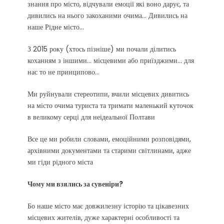
знання про місто, відчували емоції які воно дарує, та
дивились на нього закоханими очима... Дивились на
наше Рідне місто...
З 2015 року (хтось пізніше) ми почали ділитись
коханням з іншими... місцевими або приїзджими... для
нас то не принципово…
Ми руйнували стереотипи, вчили місцевих дивитись
на місто очима туриста та тримати маленький куточок
в великому серці для неідеальної Полтави
Все це ми робили словами, емоційними розповідями,
архівними документами та старими світлинами, адже
ми гіди рідного міста
Чому ми взялись за сувеніри?
Бо наше місто має довжилезну історію та цікавезних
місцевих жителів, дуже характерні особливості та