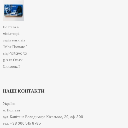
Полтава в
мініатюрі:
серія магнітів
“Моя Полтава”
від Poltava to
go та Ольги
Синьоокої
НАШІ КОНТАКТИ
Україна
м. Полтава
вул. Капітана Володимира Кісельова, 29, оф. 309
тел. +38 066 515 8785