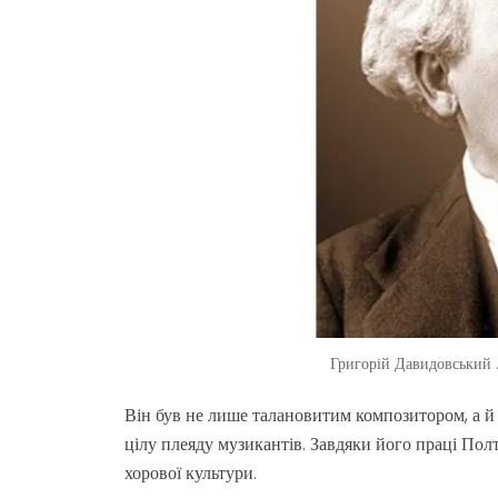
Григорій Давидовський 
Він був не лише талановитим композитором, а й
цілу плеяду музикантів. Завдяки його праці Полт
хорової культури.