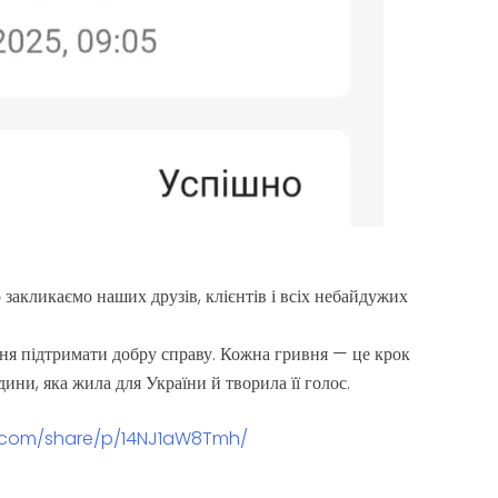
 закликаємо наших друзів, клієнтів і всіх небайдужих
ня підтримати добру справу. Кожна гривня — це крок
ини, яка жила для України й творила її голос.
.com/share/p/14NJ1aW8Tmh/