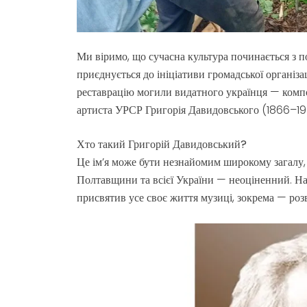
Ми віримо, що сучасна культура починається з 
приєднується до ініціативи громадської організа
реставрацію могили видатного українця — компо
артиста УРСР Григорія Давидовського (1866–19
Хто такий Григорій Давидовський?
Це ім’я може бути незнайомим широкому загалу,
Полтавщини та всієї України — неоціненний. Н
присвятив усе своє життя музиці, зокрема — роз