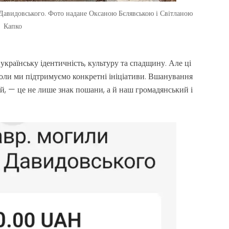
 Давидовського. Фото надане Оксаною Бєлявською і Світланою
Капко
українську ідентичність, культуру та спадщину. Але ці
коли ми підтримуємо конкретні ініціативи. Вшанування
ий, — це не лише знак пошани, а й наш громадянський і