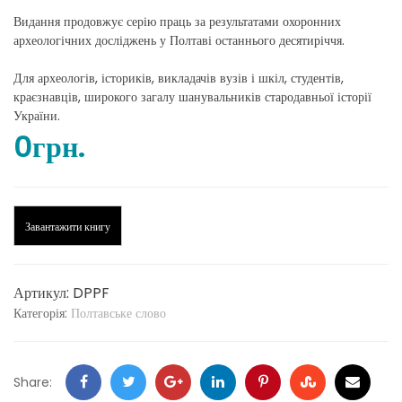
Видання продовжує серію праць за результатами охоронних
археологічних досліджень у Полтаві останнього десятиріччя.
Для археологів, істориків, викладачів вузів і шкіл, студентів,
краєзнавців, широкого загалу шанувальників стародавньої історії
України.
0
грн.
Завантажити книгу
Артикул:
DPPF
Категорія:
Полтавське слово
Facebook
Twitter
Google
LinkedIn
Pinterest
Stumbleupon
Email
Share: