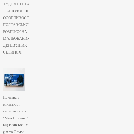
ХУДОЖНІХ ТА
ТЕХНОЛОГІЧНИХ
ОСОБЛИВОСТЕЙ
ПОЛТАВСЬКОГО
РОЗПИСУ НА
МАЛЬОВАНИХ
ДЕРЕВ’ЯНИХ
СКРИНЯХ
Полтава в
мініатюрі:
серія магнітів
“Моя Полтава”
від Poltava to
go та Ольги