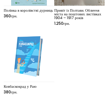
Полінка в королівстві дурниць
Привіт із Полтави. Обличчя
міста на поштових листівках
360
грн.
1904 – 1917 років
1.250
грн.
Ковбаскокрад у Раю
380
грн.