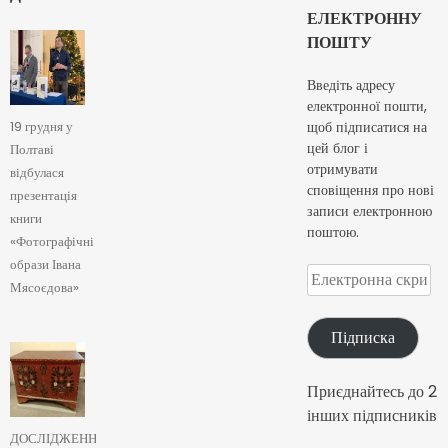
ЕЛЕКТРОННУ
ПОШТУ
Введіть адресу
електронної пошти,
щоб підписатися на
19 грудня у
цей блог і
Полтаві
отримувати
відбулася
сповіщення про нові
презентація
записи електронною
книги
поштою.
«Фотографічні
образи Івана
Електронна
Мясоєдова»
скринька
Підписка
Приєднайтесь до 2
інших підписників
ДОСЛІДЖЕННЯ