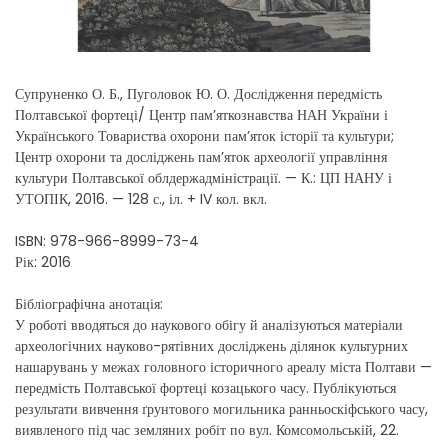
Супруненко О. Б., Пуголовок Ю. О. Дослідження передмість
Полтавської фортеці/ Центр пам’яткознавства НАН України і
Українського Товариства охорони пам’яток історії та культури;
Центр охорони та досліджень пам’яток археології управління
культури Полтавської облдержадміністрації. — К.: ЦП НАНУ і
УТОПІК, 2016. — 128 с., іл. + IV кол. вкл.
ISBN: 978-966-8999-73-4
Рік: 2016
Бібліографічна анотація:
У роботі вводяться до наукового обігу й аналізуються матеріали
археологічних науково-рятівних досліджень ділянок культурних
нашарувань у межах головного історичного ареалу міста Полтави —
передмість Полтавської фортеці козацького часу. Публікуються
результати вивчення ґрунтового могильника ранньоскіфського часу,
виявленого під час земляних робіт по вул. Комсомольській, 22.