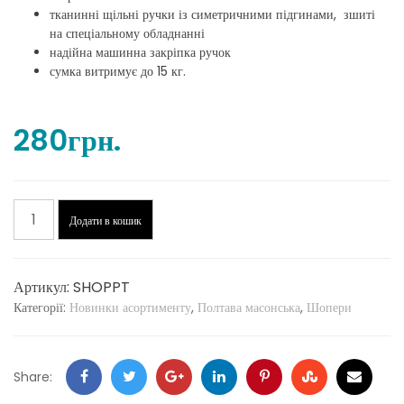
тканинні щільні ручки із симетричними підгинами, зшиті
на спеціальному обладнанні
надійна машинна закріпка ручок
сумка витримує до 15 кг.
280
грн.
Шопер
Додати в кошик
Погляд
Тараса
кількість
Артикул:
SHOPPT
Категорії:
Новинки асортименту
,
Полтава масонська
,
Шопери
Facebook
Twitter
Google
LinkedIn
Pinterest
Stumbleupon
Email
Share: