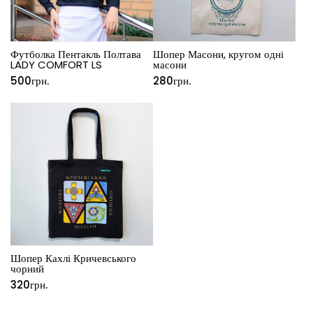
Футболка Пентакль Полтава
Шопер Масони, кругом одні
LADY COMFORT LS
масони
500
грн.
280
грн.
Шопер Кахлі Кричевського
чорний
320
грн.