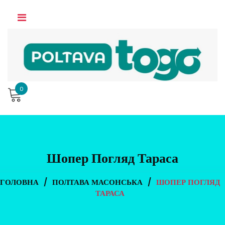
Skip
to
content
0
Шопер Погляд Тараса
ГОЛОВНА
/
ПОЛТАВА МАСОНСЬКА
/
ШОПЕР ПОГЛЯД
ТАРАСА