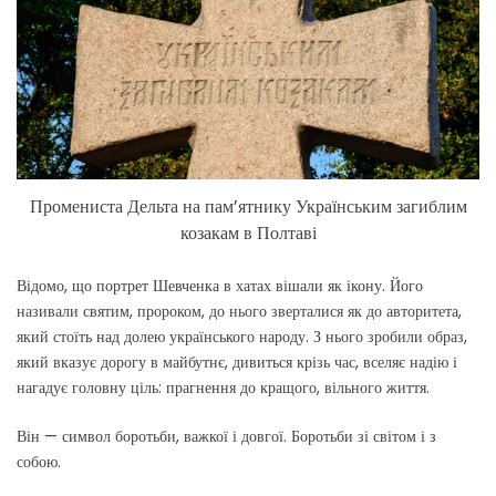
Промениста Дельта на пам’ятнику Українським загиблим
козакам в Полтаві
Відомо, що портрет Шевченка в хатах вішали як ікону. Його
називали святим, пророком, до нього зверталися як до авторитета,
який стоїть над долею українського народу. З нього зробили образ,
який вказує дорогу в майбутнє, дивиться крізь час, вселяє надію і
нагадує головну ціль: прагнення до кращого, вільного життя.
Він — символ боротьби, важкої і довгої. Боротьби зі світом і з
собою.