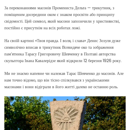
За переконаннями масонів Промениста Дельта — трикутник, з
поміщеним досередини оком є знаком просвіти або принципу
свідомості. Цей символ, який масони запозичили у християнстві,
постійно є присутнім на всіх роботах ложі.
На своїй картині «Твоя правда. І воля, і слава» Денис Зозуля дуже
символічно вписав в трикутник Всевидяче око та зображення
пам’ятника Тарасу Григоровичу Шевченку в Полтаві авторства
скульптора Івана Кавалерідзе який відкрили 12 березня 1926 року.
Ми не знаємо напевне чи належав Тарас Шевченко до масонів. Але
нам точно відомо, що він тісно спілкувався з українськими
масонами і вони відіграли в його житті далеко не останню роль.