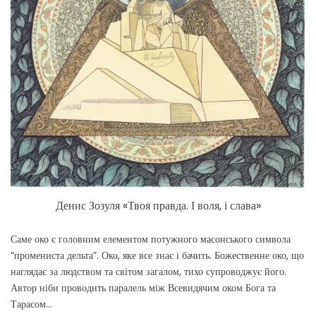
Денис Зозуля «Твоя правда. І воля, і слава»
Саме око є головним елементом потужного масонського символа
“промениста дельта”. Око, яке все знає і бачить. Божественне око, що
наглядає за людством та світом загалом, тихо супроводжує його.
Автор ніби проводить паралель між Всевидячим оком Бога та
Тарасом…