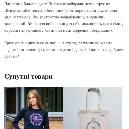
Пам’ятник Кавалерідзе в Полтаві якнайкраще демонструє це:
Шевченко ніби постає з бетонних брил, виривається з хаотичної
маси матеріалу. Він контрастно «оброблений», виділений,
завершений. Все життя виборював для себе можливість жити гідно,
боровся і вирізнився з хаотичної маси скорених і бездіяльних.
Крізь час він дивиться на нас — із сумом, розумінням, жалем,
надією і питанням до кожного окремо і до всіх: і що ви тепер будете
робити?
Супутні товари