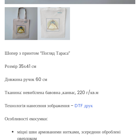
Шопер з принтом “Погляд Тараса”
Розмір 35х41 см
Довжина ручок 60 см
Тканина: невибілена бавовна ,канвас, 220 г/кв.м
Технологія нанесення зображення –
DTF друк
Особливості екосумки:
міцні шви армованими нитками, зсередини оброблені
оверлоком