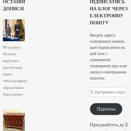
ОСТАННІ
ПІДПИСАТИСЬ
ДОПИСИ
НА БЛОГ ЧЕРЕЗ
ЕЛЕКТРОННУ
ПОШТУ
Введіть адресу
електронної пошти,
щоб підписатися на
19 грудня у
цей блог і
Полтаві
отримувати
відбулася
сповіщення про нові
презентація
записи електронною
книги
поштою.
«Фотографічні
образи Івана
Електронна
Мясоєдова»
скринька
Підписка
Приєднайтесь до 2